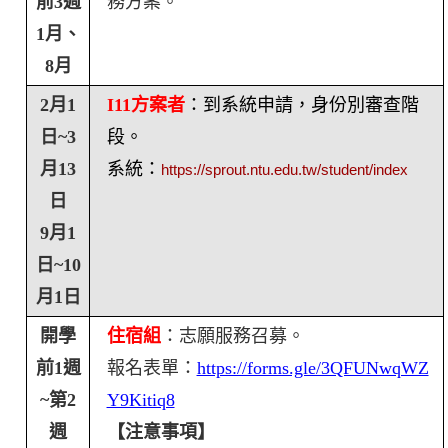
前
3
週
務方案。
1
月、
8
月
2
月
1
I11
方案者
：到系統申請，身份別審查階
日
~3
段。
月
13
系統：
https://sprout.ntu.edu.tw/student/index
日
9
月
1
日
~10
月
1
日
開學
住宿組
：志願服務召募。
前
1
週
報名表單：
https://forms.gle/3QFUNwqWZ
~
第
2
Y9Kitiq8
週
【注意事項】