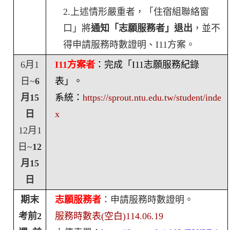
2.
上述情形嚴重者，「住宿組聯絡窗
口」將
通知「志願服務者」退出
，並不
得申請服務時數證明
、
I11
方案
。
6
月
1
I11
方案者
：完成「
I11
志願服務紀錄
日
~
6
表」。
月
15
系統：
https://sprout.ntu.edu.tw/student/inde
日
x
12
月
1
日
~
12
月
15
日
期末
志願服務者
：申請服務時數證明。
考前
2
服務時數表
(
空白
)114.06.19