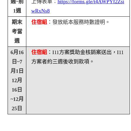
週
~
前
上傳表單：
https://forms.gle/t4AWPYf2Zsi
1
週
wRxNs8
期末
住宿組
：發放紙本服務時數證明。
考當
週
6
月
16
住宿組
：
I11
方案獎助金核銷案送出，
I11
日~
7
方案者約三週後收到款項。
月
1
日
12
月
16
日
~
12
月
25
日