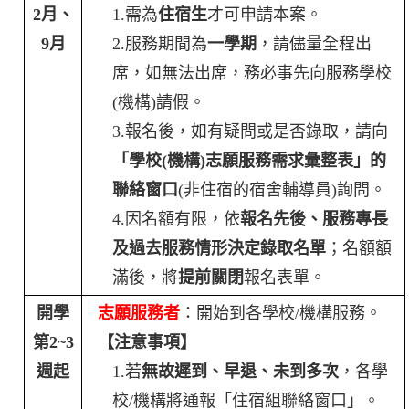
2
月、
1.
需為
住宿生
才可申請本案。
9
月
2.
服務期間為
一學期
，請儘量全程出
席，如無法出席，務必事先向服務學校
(
機構
)
請假。
3.
報名後，如有疑問或是否錄取，請向
「學校
(
機構
)
志願服務需求彙整表」的
聯絡窗口
(
非住宿的宿舍輔導員
)
詢問。
4.
因名額有限，依
報名先後、服務專長
及過去服務情形決定錄取名單
；名額額
滿後，將
提前關閉
報名表單。
開學
志願服務者
：開始到各學校
/
機構服務。
第
2~3
【注意事項】
週起
1.
若
無故遲到、早退、未到多次
，各學
校
/
機構將通報「住宿組聯絡窗口」。