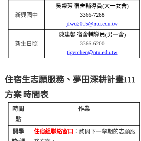
吳榮芳
宿舍輔導員
(
大一女舍
)
3366-7288
新興國中
jfwu2015@ntu.edu.tw
陳建馨
宿舍輔導員
(
男一舍
)
3366-6200
新生日照
tigerchen@ntu.edu.tw
住宿生志願服務、夢田深耕計畫
I11
方案
時間表
時間
作業
點
開學
住宿組聯絡窗口
：詢問下一學期的志願服