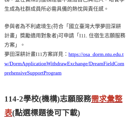
生成為社群成員所必需具備的熱忱與責任感。
參與者為不利處境生
(
符合「國立臺灣大學夢田深耕
計畫」獎勵適用對象者
)
可申請「
I11.
住宿生志願服務
方案」。
夢田深耕計畫
I11
方案詳見：
https://osa_dorm.ntu.edu.t
w/DormApplicationWithdrawExchange/DreamFieldCom
prehensiveSupportProgram
114-2學校
(
機構
)
志願服務
需求彙整
表
(點選標題後可下載)